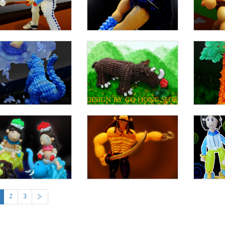
2
3
»