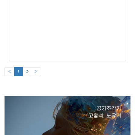
«
1
2
»