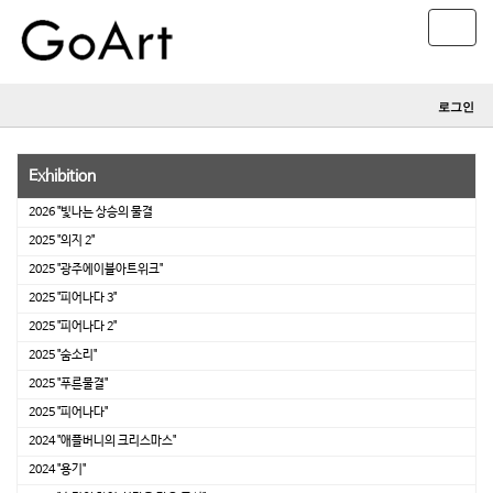
T
o
g
g
로그인
l
e
n
Exhibition
a
v
2026 "빛나는 상승의 물결
i
2025 "의지 2"
g
2025 "광주에이블아트위크"
a
t
2025 "피어나다 3"
i
2025 "피어나다 2"
o
2025 "숨소리"
n
2025 "푸른물결"
2025 "피어나다"
2024 "애플버니의 크리스마스"
2024 "용기"