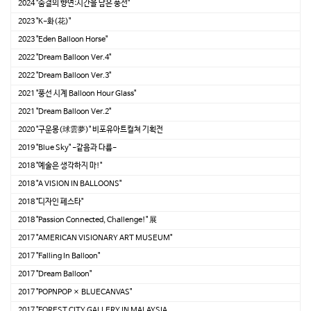
2024 "숨결의 향연:시간을 담은 풍선"
2023 "K-화(花)"
2023 "Eden Balloon Horse"
2022 "Dream Balloon Ver.4"
2022 "Dream Balloon Ver.3"
2021 "풍선 시계 Balloon Hour Glass"
2021 "Dream Balloon Ver.2"
2020 "구운몽(球雲夢)" 비포유아트컬쳐 기획전
2019 "Blue Sky" -같음과 다름-
2018 "예술은 생각하지 마!"
2018 "A VISION IN BALLOONS"
2018 "디자인 페스타"
2018 "Passion Connected, Challenge!" 展
2017 "AMERICAN VISIONARY ART MUSEUM"
2017 "Falling In Balloon"
2017 "Dream Balloon"
2017 "POPNPOP × BLUECANVAS"
2017 "FOREST CITY GALLERY IN MALAYSIA